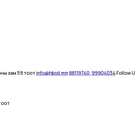
ны зам 59 тоот
info@hboil.mn
88119740, 99904034
Follow 
тоот