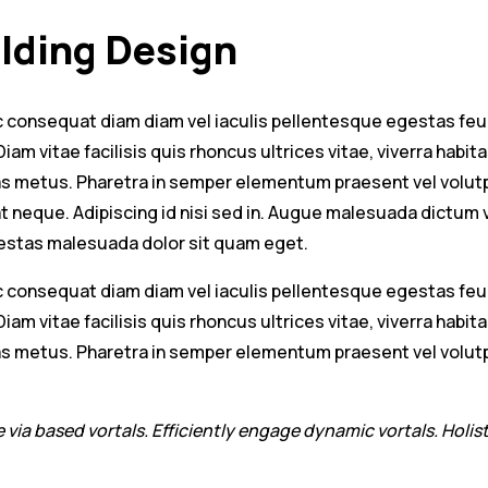
lding Design
 Ac consequat diam diam vel iaculis pellentesque egestas f
am vitae facilisis quis rhoncus ultrices vitae, viverra habit
 metus. Pharetra in semper elementum praesent vel volutpat
at neque. Adipiscing id nisi sed in. Augue malesuada dictum v
gestas malesuada dolor sit quam eget.
 Ac consequat diam diam vel iaculis pellentesque egestas f
am vitae facilisis quis rhoncus ultrices vitae, viverra habit
 metus. Pharetra in semper elementum praesent vel volutpat
ce via based vortals. Efficiently engage dynamic vortals. Hol