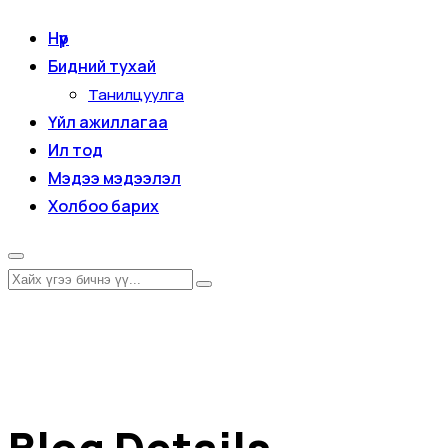
Нүүр
Бидний тухай
Танилцуулга
Үйл ажиллагаа
Ил тод
Мэдээ мэдээлэл
Холбоо барих