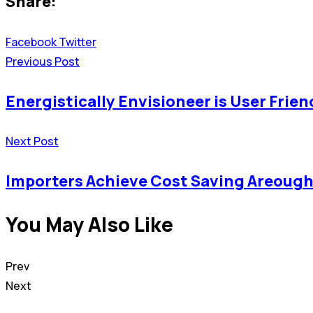
Share:
Youtube
LinkedIn
Pinterest
Facebook
Twitter
Previous Post
Energistically Envisioneer is User Frien
Next Post
Importers Achieve Cost Saving Areoug
You May Also Like
Prev
Next