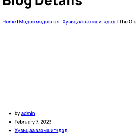
Blog Details
Home
|
Мэдээ мэдээлэл
|
Хувьцаа эзэмшигчдэд
|
The Gre
by
admin
February 7, 2023
Хувьцаа эзэмшигчдэд