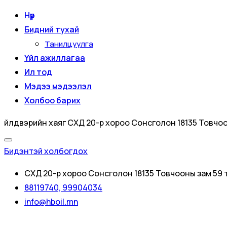
Нүүр
Бидний тухай
Танилцуулга
Үйл ажиллагаа
Ил тод
Мэдээ мэдээлэл
Холбоо барих
Үйлдвэрийн хаяг
СХД 20-р хороо Сонсголон 18135 Товчоо
Бидэнтэй холбогдох
СХД 20-р хороо Сонсголон 18135 Товчооны зам 59 
88119740, 99904034
info@hboil.mn