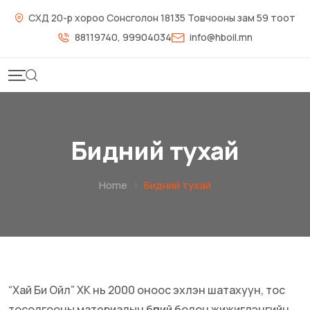
СХД 20-р хороо Сонсголон 18135 Товчооны зам 59 тоот
88119740, 99904034
info@hboil.mn
Бидний тухай
Home
|
Бидний тухай
“Хай Би Ойл” ХК нь 2000 оноос эхлэн шатахуун, тос
тосолгооны материалын бөөний болон жижиглэнгийн