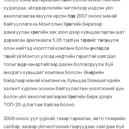
худалдаа, үйлдвэрлэлийн чиглэлээр үндсэн үйл
ажиллагаагаа явуулж ирсэн бөгөөд 2007 оноос манай
байгууллага нь Монголын Хөрөнгийн Биржээр
дамжуулан хөрөнгийн зах зээл дээр хувьцаа гарган шат
дараалан арилжаалж 5,05 тэрбум төгрөгийг төвлөрүүлж
олон нийтэд нээлттэй компани болон өөрчлөгдсөн
төдийгүй Монгол улсад нефтийн гаралтай хаягдал
тосыг өндөр чанартайгаар дахин боловсруулж буй
анхдагч хувьцаат компани болсон. Өнөөдрийн
байдлаар манай компани нь Хувьцаа Эзэмшигчдийн
ээлжит хурлын зохион байгуулалтын үнэлгээний дүн
болон үйл ажиллагаагаараа Хөрөнгийн Бирж дээрх
ТОП-20-д багтаж байгаа болно.
2008 оноос уул уурхай, газар тариалан, авто тээврийн
салбар, засвар үйлчилгээний газруудаас хаягдаж буй