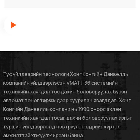
Тус үйлдвэрийн технологи Хонг Конгийн Данвелль
компанийн үйлдвэрлэсэн VMAT I-36 системийн
техникийн хаягдал тос дахин боловсруулах бүрэн
автомат тоног төхөөрөмж дээр суурилан явагддаг. Хонг
Конгийн Данвелль компани нь 1990 оноос эхлэн
техникийн хаягдал тосыг дахин боловсруулах аргыг
туршин үйлдвэрлэлд нэвтрүүлэн өнөөдрийг хүртэл
амжилттай хөгжүүлж ирсэн байна.