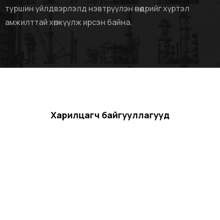
туршин үйлдвэрлэлд нэвтрүүлэн өнөөдрийг хүртэл
амжилттай хөгжүүлж ирсэн байна.
Харилцагч байгууллагууд