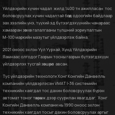
Үйлдвэрийн хүчин чадал жилд 1400 тн ажилласан тос
боловсруулах хүчин чадалтай бөгөөд одоогийн байдлаар
зах зээлийн үнэ, түүхий эд бүтээгдэхүүнийн чанараас
хамааран зөвхөн галалгааны түлшний зориулалтын
М-100 маркийн мазутыг үйлдвэрлэж байна.
2021 оноос эхлэн Уул Уурхай, Хүнд Үйлдвэрийн
Яамнаас олгодог Газрын тосны газрын бүтээгдэхүүн
үйлдвэрлэх тусгай зөвшөөрөл авсан.
Тус үйлдвэрийн технологи Хонг Конгийн Данвелль
компанийн үйлдвэрлэсэн VMAT I-36 системийн
техникийн хаягдал тос дахин боловсруулах бүрэн
автомат тоног төхөөрөмж дээр суурилан явагддаг. Хонг
Конгийн Данвелль компани нь 1990 оноос эхлэн
техникийн хаягдал тосыг дахин боловсруулах аргыг